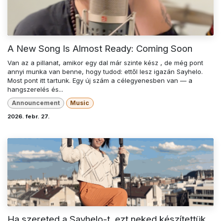
A New Song Is Almost Ready: Coming Soon
Van az a pillanat, amikor egy dal már szinte kész , de még pont
annyi munka van benne, hogy tudod: ettől lesz igazán Sayhelo.
Most pont itt tartunk. Egy új szám a célegyenesben van — a
hangszerelés és...
Announcement
Music
2026. febr. 27.
Ha szereted a Sayhelo-t, ezt neked készítettük