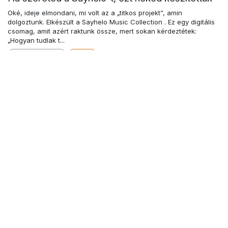
Oké, ideje elmondani, mi volt az a „titkos projekt”, amin
dolgoztunk. Elkészült a Sayhelo Music Collection . Ez egy digitális
csomag, amit azért raktunk össze, mert sokan kérdeztétek:
„Hogyan tudlak t...
Announcement
Music
2026. febr. 17.
9 kép. 1 történet. Hamarosan megmutatjuk.
Van egy dolog, amin mostanában csendben dolgoztunk a
háttérben. Nem azért titkolózunk, mert „marketingesek” akarunk
lenni, hanem mert szeretnénk, ha a bejelentés tényleg olyan
lenne, mint amikor kapsz...