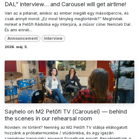
DAL” interview… and Carousel will get airtime!
Van az a pillanat, amikor az ember megáll egy másodpercre, és
csak annyit mond: „Ez most tényleg megtörténik?” Meghívtak
minket a Petőfi Rádióba egy interjúra, a műsor címe: Nemzeti Dal .
És ami ennél...
Announcement
Interview
2026. máj. 5.
Sayhelo on M2 Petőfi TV (Carousel) — behind
the scenes in our rehearsal room
Röviden: mi történt? Nemrég az M2 Petőfi TV stábja ellátogatott
hozzánk a próbatermünkbe / stúdiónkba, és egy igazán
személyes hangulatú anyagot forgattunk együtt. Beszélgettünk a