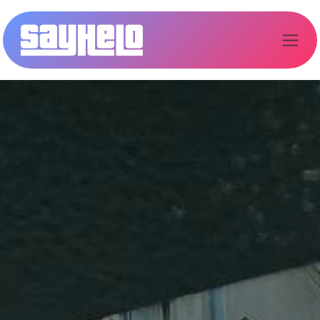
Kihagyás és továbblépés a tartalomhoz