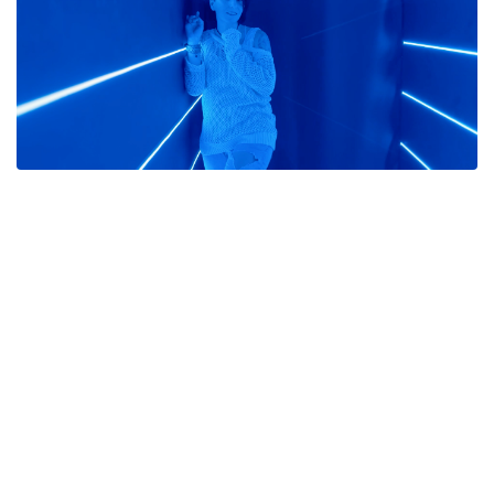
Segíts továbbírni a
Sayhelo-sztorit!
Minden vásárlásoddal közvetlenül
támogatod a zenekart és a
következő fejezetet.
Ha a zenénk valaha jelentett neked
valamit, most itt a lehetőség, hogy segíts