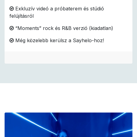
Exkluzív videó a próbaterem és stúdió
felújításról
“Moments” rock és R&B verzió (kiadatlan)
Még közelebb kerülsz a Sayhelo-hoz!